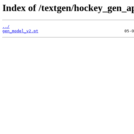
Index of /textgen/hockey_gen_a
../
gen_model_v2.pt